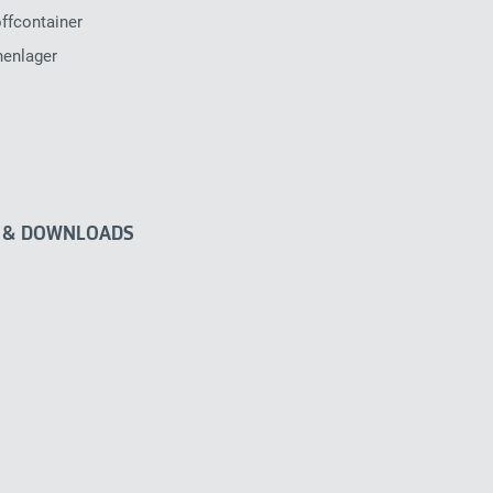
ffcontainer
henlager
 & DOWNLOADS