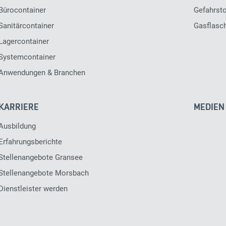
Bürocontainer
Gefahrsto
Sanitärcontainer
Gasflasc
Lagercontainer
Systemcontainer
Anwendungen & Branchen
KARRIERE
MEDIEN
Ausbildung
Erfahrungsberichte
Stellenangebote Gransee
Stellenangebote Morsbach
Dienstleister werden
ZUSTIMMUNG ZURÜCKZIEHEN