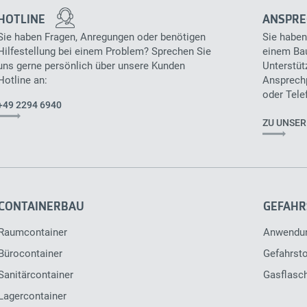
HOTLINE
ANSPRE
Sie haben Fragen, Anregungen oder benötigen
Sie haben
Hilfestellung bei einem Problem? Sprechen Sie
einem Bau
uns gerne persönlich über unsere Kunden
Unterstüt
Hotline an:
Ansprechp
oder Tele
+49 2294 6940
ZU UNSE
CONTAINERBAU
GEFAHR
Raumcontainer
Anwendu
Bürocontainer
Gefahrsto
Sanitärcontainer
Gasflasc
Lagercontainer