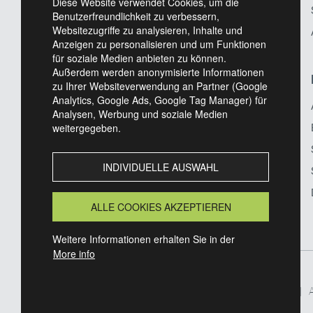
Diese Website verwendet Cookies, um die
Referenzprojekte
Benutzerfreundlichkeit zu verbessern,
Websitezugriffe zu analysieren, Inhalte und
Anzeigen zu personalisieren und um Funktionen
für soziale Medien anbieten zu können.
Außerdem werden anonymisierte Informationen
UNTERNEHMEN
zu Ihrer Websiteverwendung an Partner (Google
Analytics, Google Ads, Google Tag Manager) für
Standort Gransee
Analysen, Werbung und soziale Medien
weitergegeben.
Historie
Qualität & Zertifikate
INDIVIDUELLE AUSWAHL
News
Ansprechpartner
ALLE COOKIES AKZEPTIEREN
Kontakt
Weitere Informationen erhalten Sie in der
More info
Footer
Kontakt
Impressum
Datenschutzerklärung
AEB