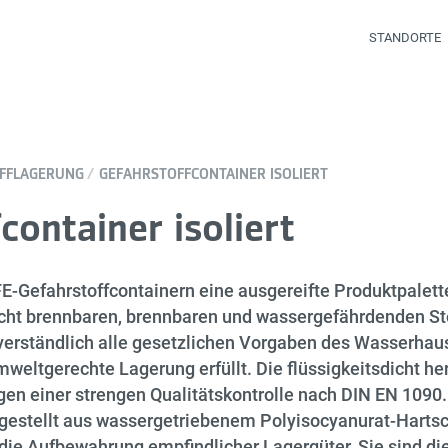
STANDORTE
FFLAGERUNG
GEFAHRSTOFFCONTAINER ISOLIERT
container isoliert
-Gefahrstoffcontainern eine ausgereifte Produktpalette
icht brennbaren, brennbaren und wassergefährdenden S
verständlich alle gesetzlichen Vorgaben des Wasserhau
weltgerechte Lagerung erfüllt. Die flüssigkeitsdicht he
en einer strengen Qualitätskontrolle nach DIN EN 1090.
gestellt aus wassergetriebenem Polyisocyanurat-Harts
 die Aufbewahrung empfindlicher Lagergüter. Sie sind die