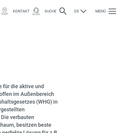
KONTAKT
SUCHE
DE
MENÜ
 für die aktive und
toffen im Außenbereich
shaltsgesetzes (WHG) in
rgestellten
 Die verbauten
chaum, besitzen beste
 perfekte Lösung für z.B.