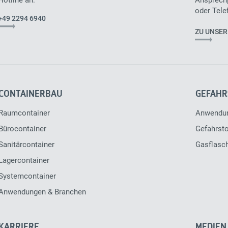
oder Tele
+49 2294 6940
ZU UNSE
CONTAINERBAU
GEFAHR
Raumcontainer
Anwendu
Bürocontainer
Gefahrsto
Sanitärcontainer
Gasflasc
Lagercontainer
Systemcontainer
Anwendungen & Branchen
KARRIERE
MEDIEN