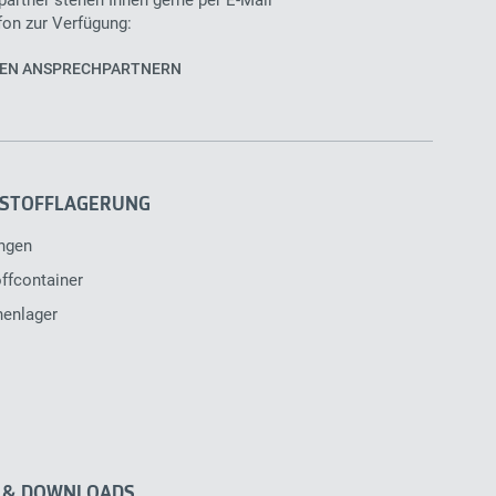
fon zur Verfügung:
REN ANSPRECHPARTNERN
STOFFLAGERUNG
ngen
ffcontainer
henlager
 & DOWNLOADS