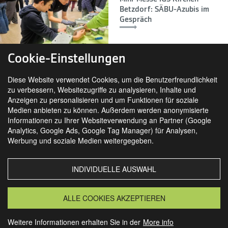
Betzdorf: SÄBU-Azubis im
Gespräch
Cookie-Einstellungen
Diese Website verwendet Cookies, um die Benutzerfreundlichkeit
zu verbessern, Websitezugriffe zu analysieren, Inhalte und
Anzeigen zu personalisieren und um Funktionen für soziale
Medien anbieten zu können. Außerdem werden anonymisierte
Informationen zu Ihrer Websiteverwendung an Partner (Google
Analytics, Google Ads, Google Tag Manager) für Analysen,
SIE FINDEN UNS AUCH AUF
Werbung und soziale Medien weitergegeben.
INDIVIDUELLE AUSWAHL
MORSBACH
GRANSEE
ALLE COOKIES AKZEPTIEREN
Weitere Informationen erhalten Sie in der
More info