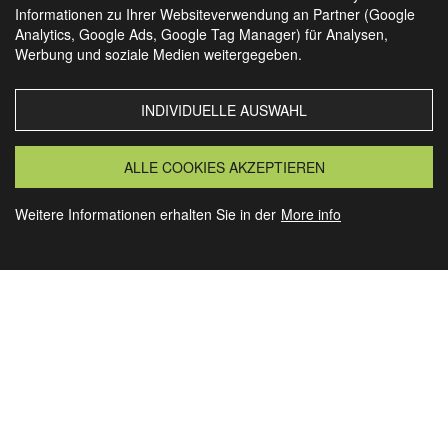
Informationen zu Ihrer Websiteverwendung an Partner (Google
Analytics, Google Ads, Google Tag Manager) für Analysen,
SIE FINDEN UNS AUCH AUF
Werbung und soziale Medien weitergegeben.
INDIVIDUELLE AUSWAHL
MORSBACH
GRANSEE
ALLE COOKIES AKZEPTIEREN
Weitere Informationen erhalten Sie in der
More info