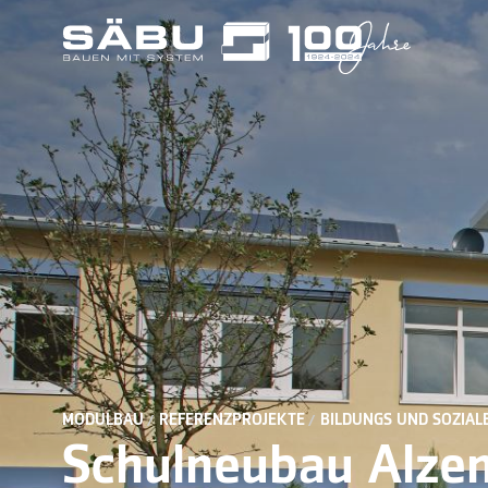
MODULBAU
REFERENZPROJEKTE
BILDUNGS UND SOZIAL
Schulneubau Alzen