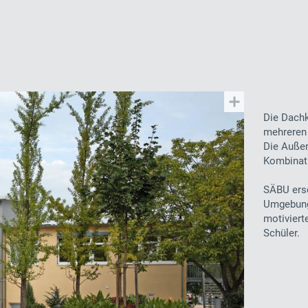
Die Dach
mehreren 
Die Auße
Kombinati
SÄBU ers
Umgebung 
motiviert
Schüler.