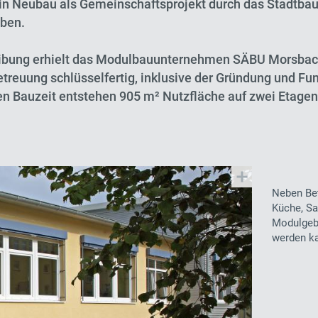
in Neubau als Gemeinschaftsprojekt durch das Stadtba
eben.
eibung erhielt das Modulbauunternehmen SÄBU Morsbach
reuung schlüsselfertig, inklusive der Gründung und Fu
hen Bauzeit entstehen 905 m² Nutzfläche auf zwei Etagen
Neben Be
Küche, Sa
Modulgebä
werden k