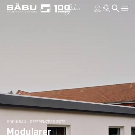
MODULBAU
REFERENZPROJEKTE
Modularer