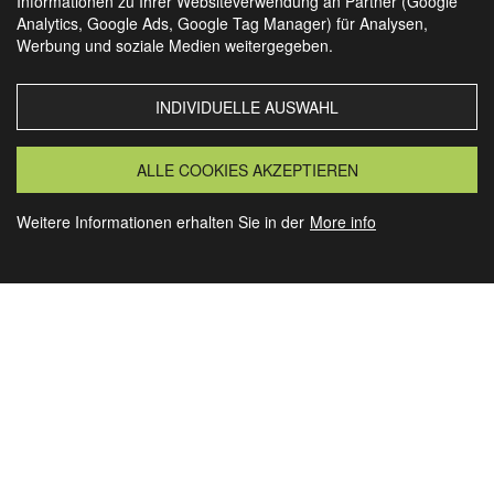
Informationen zu Ihrer Websiteverwendung an Partner (Google
Analytics, Google Ads, Google Tag Manager) für Analysen,
SIE FINDEN UNS AUCH AUF
Werbung und soziale Medien weitergegeben.
INDIVIDUELLE AUSWAHL
MORSBACH
GRANSEE
ALLE COOKIES AKZEPTIEREN
Weitere Informationen erhalten Sie in der
More info